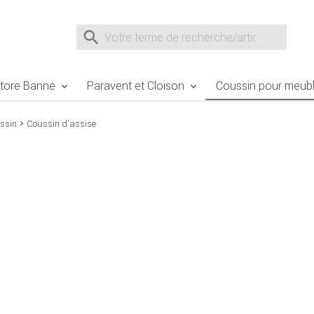
e Sie sind hier
Zur Fußzeile springen
Direkt zum Warenkorb spr
Suche nach
Suche im Shop, nach der Eingabe von 3 Buchst
tore Banne
Paravent et Cloison
Coussin pour meubl
ssin
Coussin d'assise