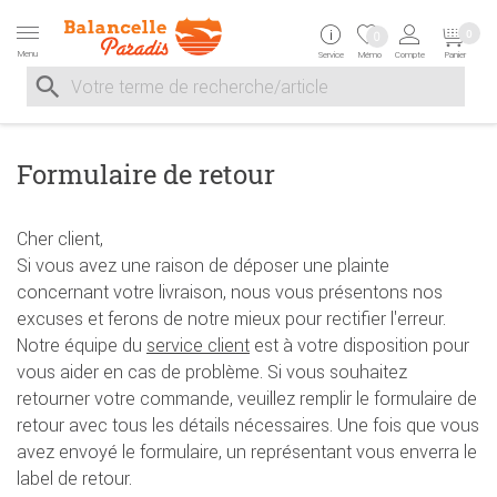
Zur Navigation springen
Zum Inhalt springen
Zur Positionsangab
0
0
Menu
Service
Mémo
Compte
Panier
Suche nach
Suche im Shop, nach der Eingabe von 3 Buchstaben ersche
Formulaire de retour
Cher client,
Si vous avez une raison de déposer une plainte
concernant votre livraison, nous vous présentons nos
excuses et ferons de notre mieux pour rectifier l'erreur.
Notre équipe du
service client
est à votre disposition pour
vous aider en cas de problème. Si vous souhaitez
retourner votre commande, veuillez remplir le formulaire de
retour avec tous les détails nécessaires. Une fois que vous
avez envoyé le formulaire, un représentant vous enverra le
label de retour.