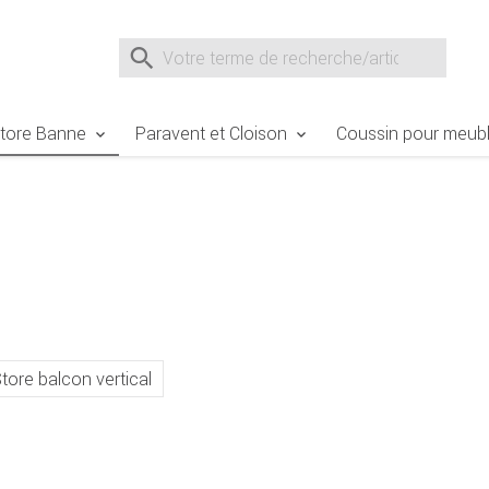
e Sie sind hier
Zur Fußzeile springen
Direkt zum Warenkorb spr
Suche nach
Suche im Shop, nach der Eingabe von 3 Buchst
tore Banne
Paravent et Cloison
Coussin pour meubl
Store balcon vertical