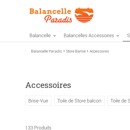
Zur Navigation springen
Zum Inhalt springen
Zur Positionsangab
Balancelle
Balancelles Accessoires
S
Balancelle Paradis
Store Banne
Accessoires
Accessoires
Brise-Vue
Toile de Store balcon
Toile de 
133 Produits