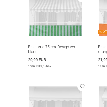
Off
Brise-Vue 75 cm, Design vert-
Brise
blanc
oran
20,99 EUR
21,9
20,99 EUR / Mètre
21,99 