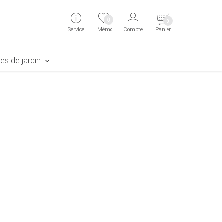
 Kunde springen
Zum Login springen
Zur Startseite springen
0
0
Service
Mémo
Compte
Panier
aben erscheint das Suchergebnis
es de jardin