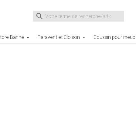
gen
Direkt zum Warenkorb springen
Direkt zur Registrierung als
Suche nach
Suche im Shop, nach der Eingabe von 3 Buchst
tore Banne
Paravent et Cloison
Coussin pour meubl