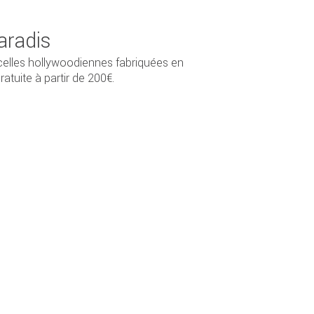
aradis
celles hollywoodiennes fabriquées en
atuite à partir de 200€.