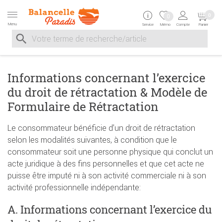
Zur Navigation springen
Zum Inhalt springen
Zur Positionsangab
0
0
Menu
Service
Mémo
Compte
Panier
Suche nach
Suche im Shop, nach der Eingabe von 3 Buchstaben ersche
Informations concernant l’exercice
du droit de rétractation & Modèle de
Formulaire de Rétractation
Le consommateur bénéficie d’un droit de rétractation
selon les modalités suivantes, à condition que le
consommateur soit une personne physique qui conclut un
acte juridique à des fins personnelles et que cet acte ne
puisse être imputé ni à son activité commerciale ni à son
activité professionnelle indépendante:
A. Informations concernant l’exercice du