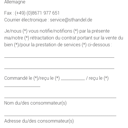
Allemagne
Fax : (+49) (0)8671 977 651
Courrier électronique : service@sthandel.de
Je/nous (*) vous notifie/notifions (*) par la présente
ma/notre (*) rétractation du contrat portant sur la vente du
bien (*)/pour la prestation de services (*) ci-dessous :
_______________________________________________________
_______________________________________________________
Commandé le (*)/reçu le (*) ____________ / reçu le (*)
__________________
________________________________________________________
Nom du/des consommateur(s)
________________________________________________________
Adresse du/des consommateur(s)