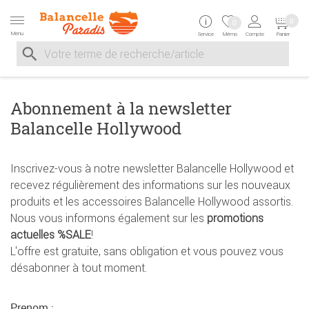
Zur Navigation springen
Zum Inhalt springen
Zur Positionsangab
0
0
Menu
Service
Mémo
Compte
Panier
Suche nach
Suche im Shop, nach der Eingabe von 3 Buchstaben ersche
Abonnement à la newsletter
Balancelle Hollywood
Inscrivez-vous à notre newsletter Balancelle Hollywood et
recevez régulièrement des informations sur les nouveaux
produits et les accessoires Balancelle Hollywood assortis.
Nous vous informons également sur les
promotions
actuelles %SALE
!
L'offre est gratuite, sans obligation et vous pouvez vous
désabonner à tout moment.
Prenom :