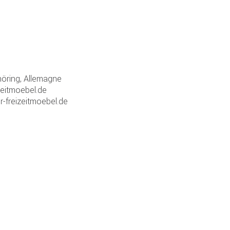
ring, Allemagne
zeitmoebel.de
r-freizeitmoebel.de