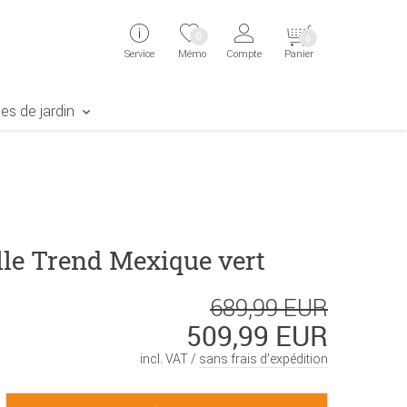
ingen
Direkt zur Registrierung als Kunde springen
Zum Login sp
0
0
Service
Mémo
Compte
Panier
aben erscheint das Suchergebnis
es de jardin
lle Trend Mexique vert
689,99 EUR
509,99 EUR
incl. VAT /
sans frais d’expédition