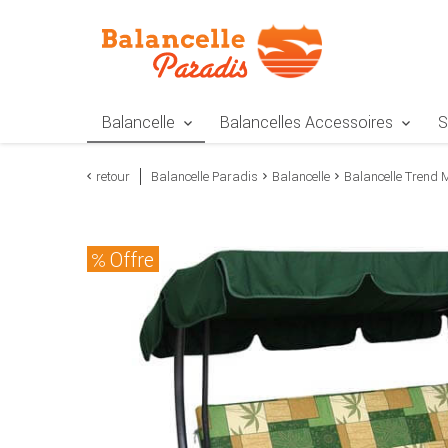
Zur Navigation springen
Zum Inhalt springen
Zur Positionsangab
Balancelle
Balancelles Accessoires
S
retour
Balancelle Paradis
Balancelle
Balancelle Trend 
Offre