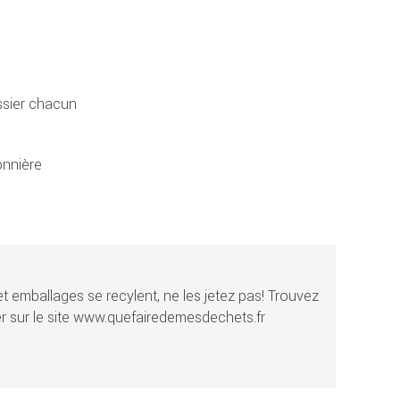
ssier chacun
nnière
t emballages se recylent, ne les jetez pas! Trouvez
r sur le site www.quefairedemesdechets.fr