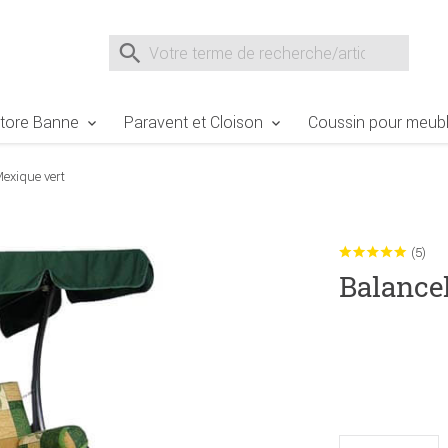
e Sie sind hier
Zur Fußzeile springen
Direkt zum Warenkorb spr
Suche nach
Suche im Shop, nach der Eingabe von 3 Buchst
tore Banne
Paravent et Cloison
Coussin pour meubl
Mexique vert
(5)
Balance