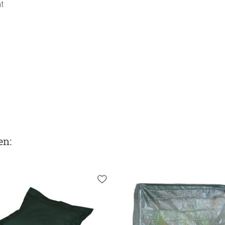
t
en
: