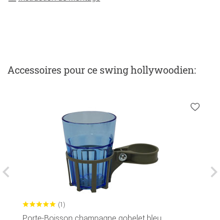
Accessoires
pour ce swing hollywoodien
:
(1)
Porte-Boisson champagne gobelet bleu
C