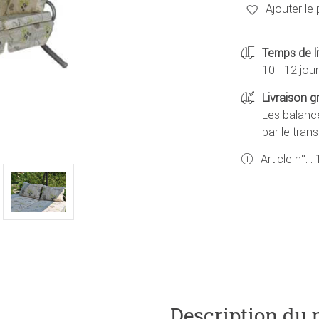
Ajouter le 
Temps de li
10 - 12 jou
Livraison g
Les balance
par le tran
Article n°. :
Description du 