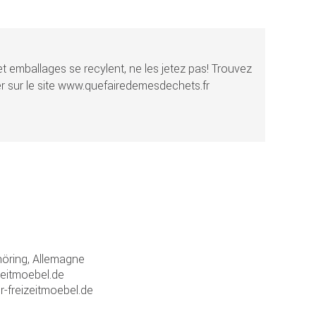
t emballages se recylent, ne les jetez pas! Trouvez
r sur le site www.quefairedemesdechets.fr
ring, Allemagne
zeitmoebel.de
r-freizeitmoebel.de