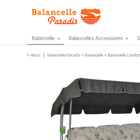
Zur Navigation springen
Zum Inhalt springen
Zur Positionsangab
Balancelle
Balancelles Accessoires
S
retour
Balancelle Paradis
Balancelle
Balancelle Comfo