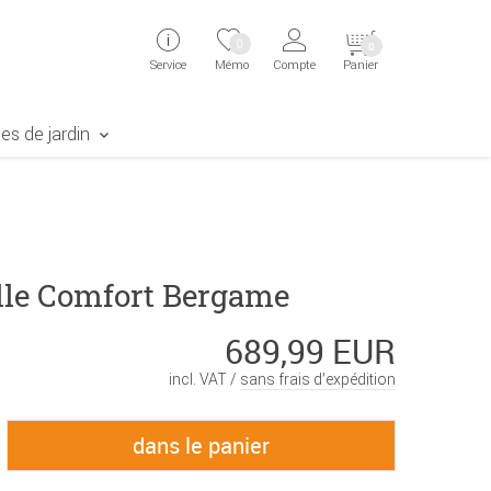
ingen
Direkt zur Registrierung als Kunde springen
Zum Login sp
0
0
Service
Mémo
Compte
Panier
aben erscheint das Suchergebnis
es de jardin
lle Comfort Bergame
689,99 EUR
incl. VAT /
sans frais d’expédition