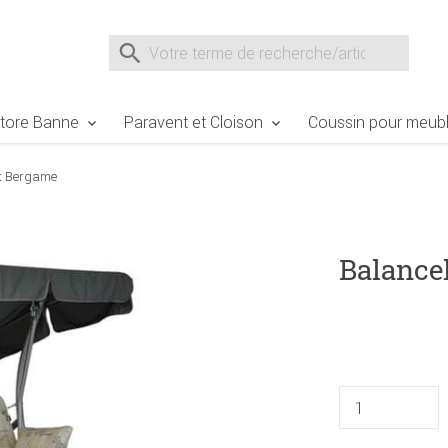
e Sie sind hier
Zur Fußzeile springen
Direkt zum Warenkorb spr
Suche nach
Suche im Shop, nach der Eingabe von 3 Buchst
tore Banne
Paravent et Cloison
Coussin pour meubl
rt Bergame
Balance