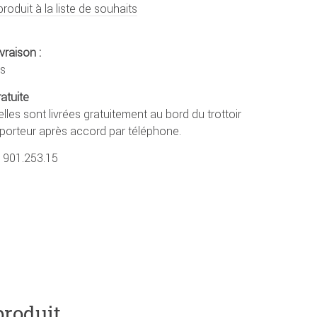
produit à la liste de souhaits
vraison :
rs
ratuite
lles sont livrées gratuitement au bord du trottoir
sporteur après accord par téléphone.
1901.253.15
produit