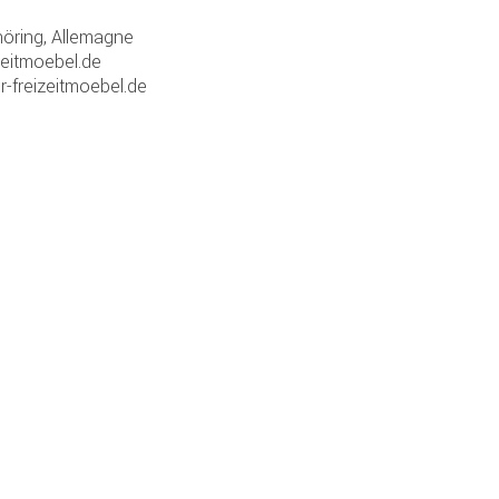
ring, Allemagne
zeitmoebel.de
r-freizeitmoebel.de