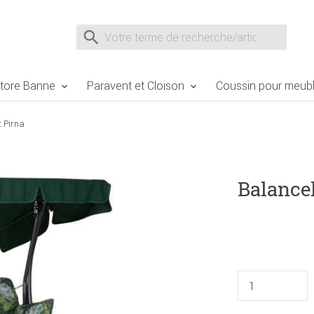
e Sie sind hier
Zur Fußzeile springen
Direkt zum Warenkorb spr
Suche nach
Suche im Shop, nach der Eingabe von 3 Buchst
tore Banne
Paravent et Cloison
Coussin pour meubl
t Pirna
Balance