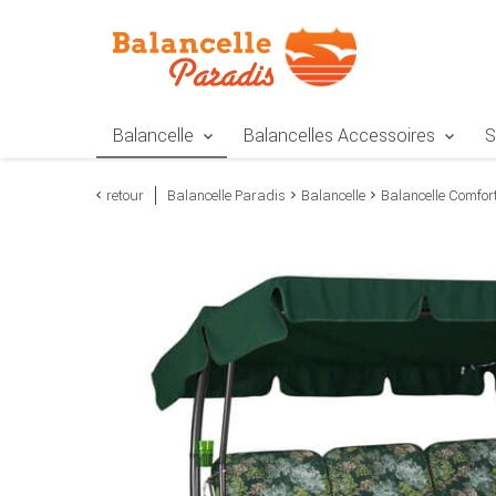
Zur Navigation springen
Zum Inhalt springen
Zur Positionsangab
Balancelle
Balancelles Accessoires
S
retour
Balancelle Paradis
Balancelle
Balancelle Comfor