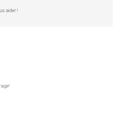
s aider !
rage!