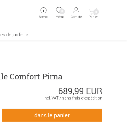
ingen
Direkt zur Registrierung als Kunde springen
Zum Login sp
0
0
Service
Mémo
Compte
Panier
aben erscheint das Suchergebnis
es de jardin
lle Comfort Pirna
689,99 EUR
incl. VAT /
sans frais d’expédition