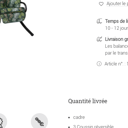
Ajouter le 
Temps de li
10 - 12 jou
Livraison g
Les balance
par le tran
Article n°. :
Quantité livrée
cadre
3 Coussin réversible