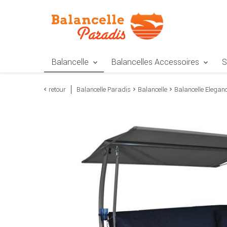
Zur Navigation springen
Zum Inhalt springen
Zur Positionsangab
Balancelle
Balancelles Accessoires
S
retour
Balancelle Paradis
Balancelle
Balancelle Eleganc