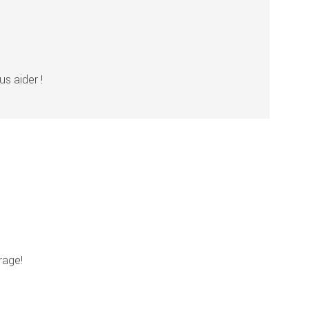
s aider !
rage!