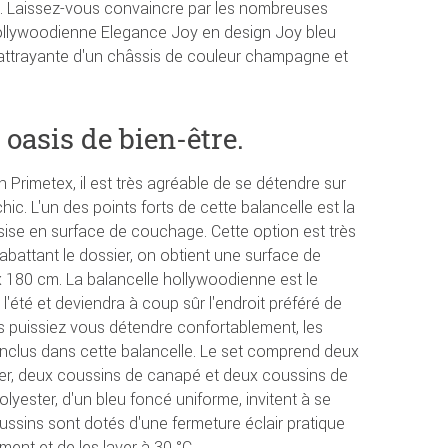
t. Laissez-vous convaincre par les nombreuses
ollywoodienne Elegance Joy en design Joy bleu
attrayante d'un châssis de couleur champagne et
 oasis de bien-être.
 Primetex, il est très agréable de se détendre sur
hic. L'un des points forts de cette balancelle est la
assise en surface de couchage. Cette option est très
rabattant le dossier, on obtient une surface de
180 cm. La balancelle hollywoodienne est le
l'été et deviendra à coup sûr l'endroit préféré de
us puissiez vous détendre confortablement, les
inclus dans cette balancelle. Le set comprend deux
ier, deux coussins de canapé et deux coussins de
lyester, d'un bleu foncé uniforme, invitent à se
ssins sont dotés d'une fermeture éclair pratique
ement et de les laver à 30 °C.