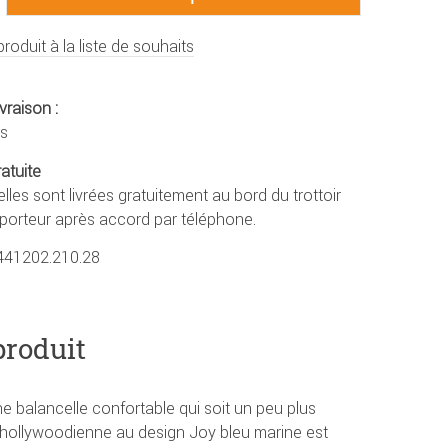
produit à la liste de souhaits
vraison :
rs
ratuite
lles sont livrées gratuitement au bord du trottoir
sporteur après accord par téléphone.
441202.210.28
produit
e balancelle confortable qui soit un peu plus
le hollywoodienne au design Joy bleu marine est