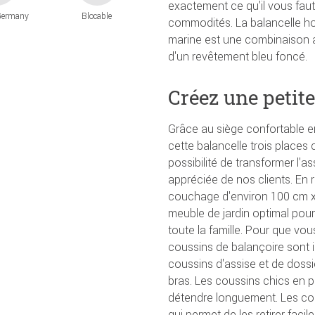
exactement ce qu'il vous fau
Germany
Blocable
commodités. La balancelle h
marine est une combinaison 
d'un revêtement bleu foncé.
Créez une petite
Grâce au siège confortable en
cette balancelle trois places c
possibilité de transformer l'
appréciée de nos clients. En 
couchage d'environ 100 cm x 
meuble de jardin optimal pour 
toute la famille. Pour que vo
coussins de balançoire sont 
coussins d'assise et de doss
bras. Les coussins chics en po
détendre longuement. Les cou
qui permet de les retirer facil