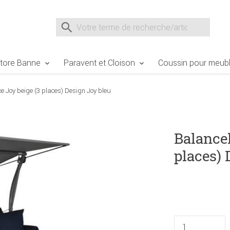
e Sie sind hier
Zur Fußzeile springen
Direkt zum Warenkorb spr
Suche nach
Suche im Shop, nach der Eingabe von 3 Buchst
tore Banne
Paravent et Cloison
Coussin pour meubl
e Joy beige (3 places) Design Joy bleu
Balancel
places) 