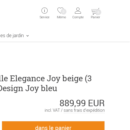
ingen
Direkt zur Registrierung als Kunde springen
Zum Login sp
0
0
Service
Mémo
Compte
Panier
aben erscheint das Suchergebnis
es de jardin
le Elegance Joy beige (3
Design Joy bleu
889,99 EUR
incl. VAT /
sans frais d’expédition