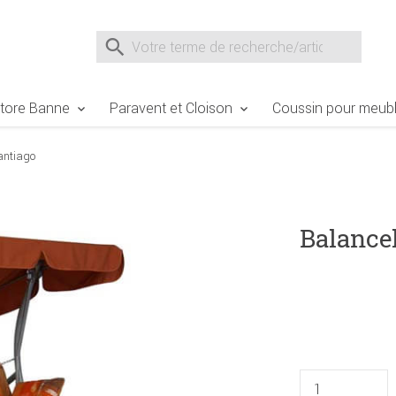
e Sie sind hier
Zur Fußzeile springen
Direkt zum Warenkorb spr
Suche nach
Suche im Shop, nach der Eingabe von 3 Buchst
tore Banne
Paravent et Cloison
Coussin pour meubl
antiago
Balancel