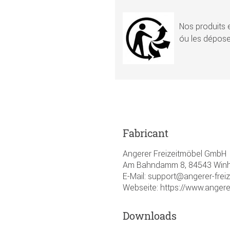
Nos produits e
óu les dépose
Fabricant
Angerer Freizeitmöbel GmbH
Am Bahndamm 8, 84543 Winhö
E-Mail: support@angerer-frei
Webseite: https://www.angere
Downloads