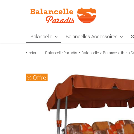
Zur Navigation springen
Zum Inhalt springen
Zur Positionsangab
Balancelle
Balancelles Accessoires
S
retour
Balancelle Paradis
Balancelle
Balancelle Ibiza S
Offre