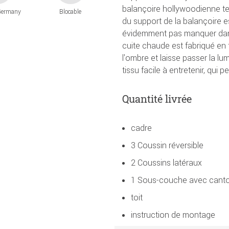
balançoire hollywoodienne tell
Germany
Blocable
du support de la balançoire es
évidemment pas manquer dans
cuite chaude est fabriqué en t
l'ombre et laisse passer la l
tissu facile à entretenir, qui 
Quantité livrée
cadre
3 Coussin réversible
2 Coussins latéraux
1 Sous-couche avec canto
toit
instruction de montage