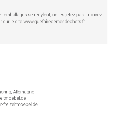
t emballages se recylent, ne les jetez pas! Trouvez
r sur le site www.quefairedemesdechets.fr
ring, Allemagne
zeitmoebel.de
r-freizeitmoebel.de