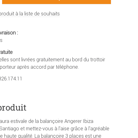
produit à la liste de souhaits
vraison :
rs
ratuite
lles sont livrées gratuitement au bord du trottoir
sporteur après accord par téléphone.
326.174.11
produit
aura estivale de la balançoire Angerer Ibiza
antiago et mettez-vous à l'aise grâce à l'agréable
de haute qualité. La balançoire 3 places est une