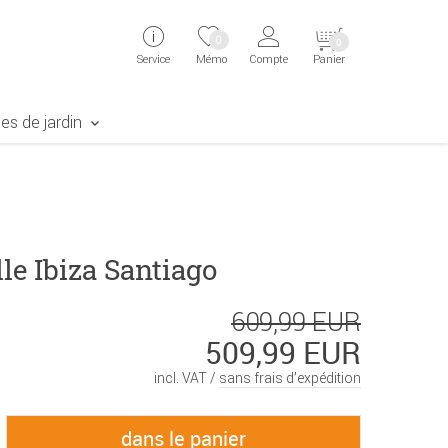
ingen
Direkt zur Registrierung als Kunde springen
Zum Login sp
0
0
Service
Mémo
Compte
Panier
aben erscheint das Suchergebnis
es de jardin
le Ibiza Santiago
609,99 EUR
509,99 EUR
incl. VAT /
sans frais d’expédition