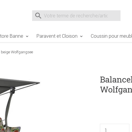
e Sie sind hier
Zur Fußzeile springen
Direkt zum Warenkorb spr
Suche nach
Suche im Shop, nach der Eingabe von 3 Buchst
tore Banne
Paravent et Cloison
Coussin pour meubl
o beige Wolfgangsee
Balancel
Wolfgan