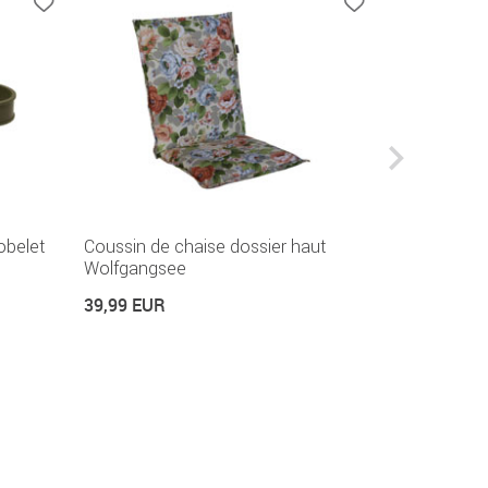
obelet
Coussin de chaise dossier haut
Coussin d'a
Wolfgangsee
22,99 EUR
39,99 EUR