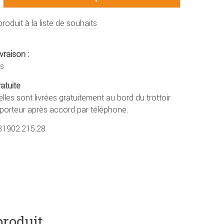
produit à la liste de souhaits
vraison :
rs
ratuite
lles sont livrées gratuitement au bord du trottoir
sporteur après accord par téléphone.
31902.215.28
produit