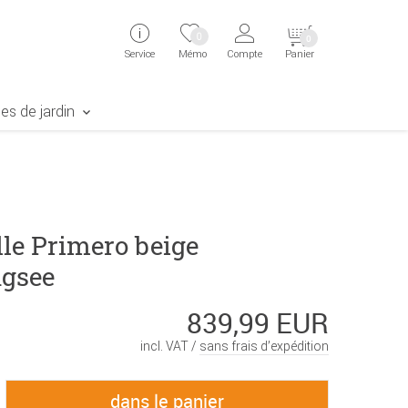
ingen
Direkt zur Registrierung als Kunde springen
Zum Login sp
0
0
Service
Mémo
Compte
Panier
aben erscheint das Suchergebnis
es de jardin
le Primero beige
gsee
839,99 EUR
incl. VAT /
sans frais d’expédition