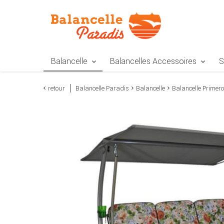
Zur Navigation springen
Zum Inhalt springen
Zur Positionsangab
Balancelle
Balancelles Accessoires
S
retour
Balancelle Paradis
Balancelle
Balancelle Primer