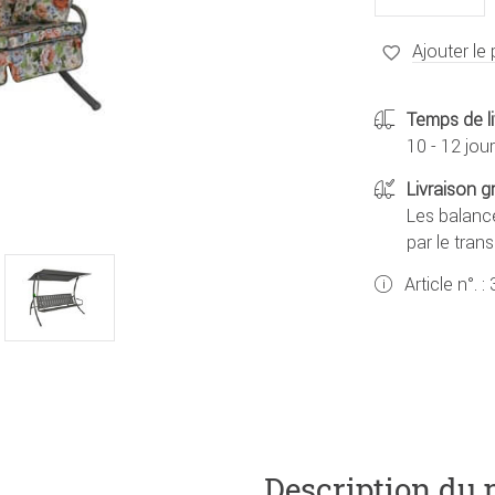
Ajouter le 
Temps de li
10 - 12 jou
Livraison g
Les balance
par le tran
Article n°. :
Description du 