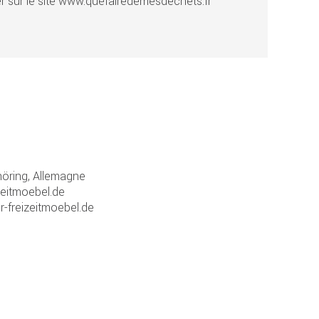
r sur le site www.quefairedemesdechets.fr
ring, Allemagne
zeitmoebel.de
r-freizeitmoebel.de