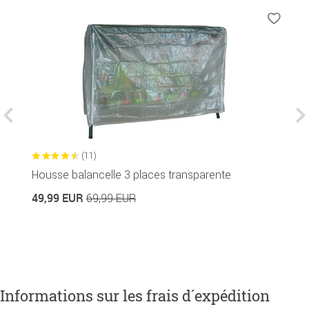
(11)
Housse balancelle 3 places transparente
R
Di
49,99 EUR
69,99 EUR
2
Informations sur les frais d´expédition