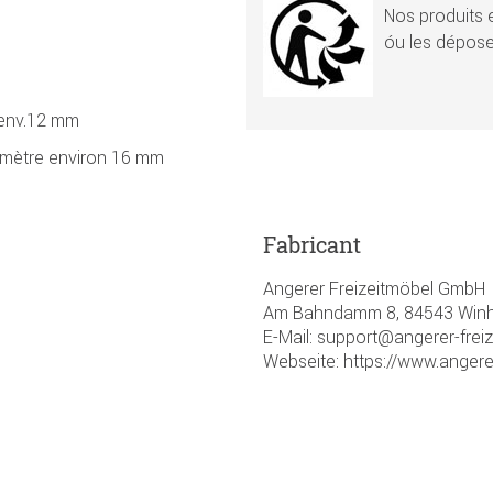
Nos produits e
óu les dépose
e env.12 mm
iamètre environ 16 mm
Fabricant
Angerer Freizeitmöbel GmbH
Am Bahndamm 8, 84543 Winhö
E-Mail: support@angerer-frei
Webseite: https://www.angere