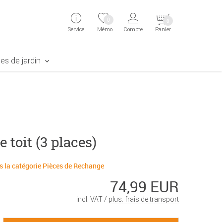
ingen
Direkt zur Registrierung als Kunde springen
Zum Login sp
0
0
Service
Mémo
Compte
Panier
aben erscheint das Suchergebnis
es de jardin
e toit (3 places)
ns la catégorie Pièces de Rechange
74,99 EUR
incl. VAT /
plus. frais de transport