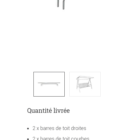
Quantité livrée
2 x barres de toit droites
2 x barres de toit courbes