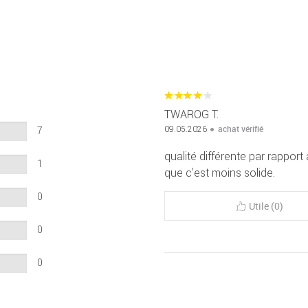
TWAROG T.
achat vérifié
09.05.2026
7
qualité différente par rapport
1
que c'est moins solide.
0
Utile (0)
0
0