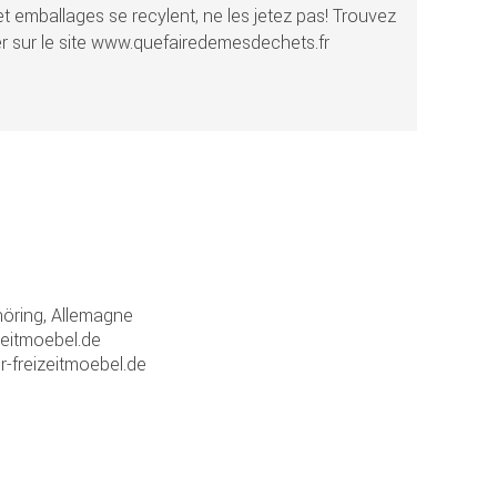
t emballages se recylent, ne les jetez pas! Trouvez
r sur le site www.quefairedemesdechets.fr
ring, Allemagne
zeitmoebel.de
r-freizeitmoebel.de