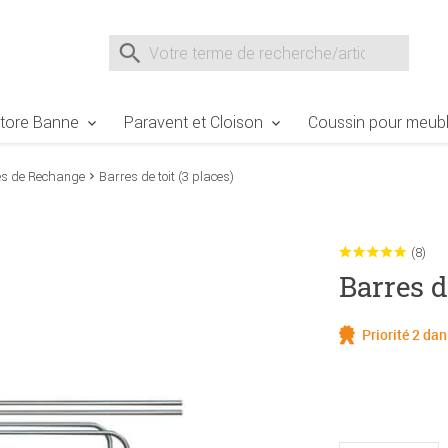
e Sie sind hier
Zur Fußzeile springen
Direkt zum Warenkorb spr
Suche nach
Suche im Shop, nach der Eingabe von 3 Buchst
tore Banne
Paravent et Cloison
Coussin pour meubl
es de Rechange
Barres de toit (3 places)
(8)
Barres d
Priorité 2 da