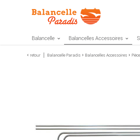
Zur Navigation springen
Zum Inhalt springen
Zur Positionsangab
Balancelle
Balancelles Accessoires
S
retour
Balancelle Paradis
Balancelles Accessoires
Pièc