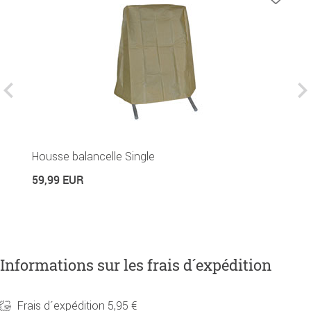
Housse balancelle Single
T
59,99 EUR
5
Informations sur les frais d´expédition
Frais d´expédition 5,95 €