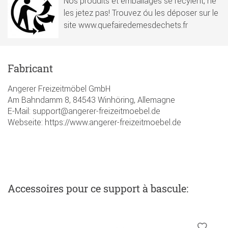
Nos produits et emballages se recylent, ne
les jetez pas! Trouvez óu les déposer sur le
site www.quefairedemesdechets.fr
Fabricant
Angerer Freizeitmöbel GmbH
Am Bahndamm 8, 84543 Winhöring, Allemagne
E-Mail: support@angerer-freizeitmoebel.de
Webseite: https://www.angerer-freizeitmoebel.de
Accessoires
pour ce support à bascule
: