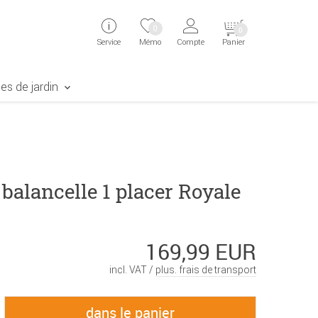
ingen
Direkt zur Registrierung als Kunde springen
Zum Login sp
0
0
Service
Mémo
Compte
Panier
aben erscheint das Suchergebnis
es de jardin
balancelle 1 placer Royale
169,99 EUR
incl. VAT /
plus. frais de transport