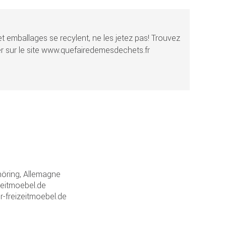
t emballages se recylent, ne les jetez pas! Trouvez
r sur le site www.quefairedemesdechets.fr
ring, Allemagne
zeitmoebel.de
r-freizeitmoebel.de