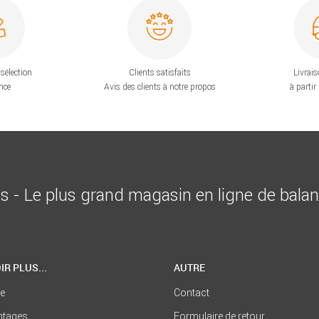
sélection
Clients satisfaits
Livrais
nce
Avis des clients à notre propos
à partir
is - Le plus grand magasin en ligne de bala
IR PLUS...
AUTRE
se
Contact
ntages
Formulaire de retour