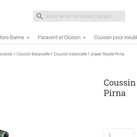
e Sie sind hier
Zur Fußzeile springen
Direkt zum Warenkorb spr
Suche nach
Suche im Shop, nach der Eingabe von 3 Buchst
tore Banne
Paravent et Cloison
Coussin pour meubl
ssoires
Coussin Balancelle
Coussin balancelle 1 placer Royale Pirna
Coussin 
Pirna