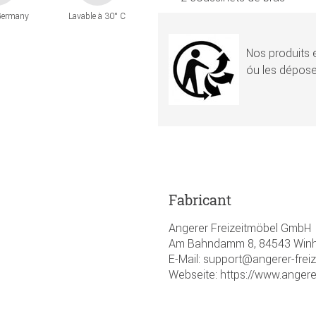
Germany
Lavable à 30° C
Nos produits e
óu les dépose
Fabricant
Angerer Freizeitmöbel GmbH
Am Bahndamm 8, 84543 Winhö
E-Mail: support@angerer-frei
Webseite: https://www.angere