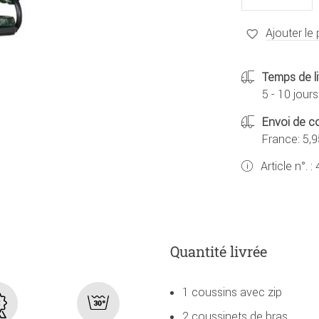
Ajouter le 
Temps de li
5 - 10 jours
Envoi de co
France: 5,9
Article n°. :
Quantité livrée
1 coussins avec zip
2 coussinets de bras