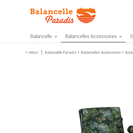
Zur Navigation springen
Zum Inhalt springen
Zur Positionsangab
Balancelle
Balancelles Accessoires
S
retour
Balancelle Paradis
Balancelles Accessoires
Acce