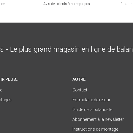
nce
Avis des clients à notre propos
à partir
is - Le plus grand magasin en ligne de bala
IR PLUS...
AUTRE
se
Contact
ntages
Formulaire de retour
Guide de la balancelle
Abonnement à la newsletter
Instructions de montage