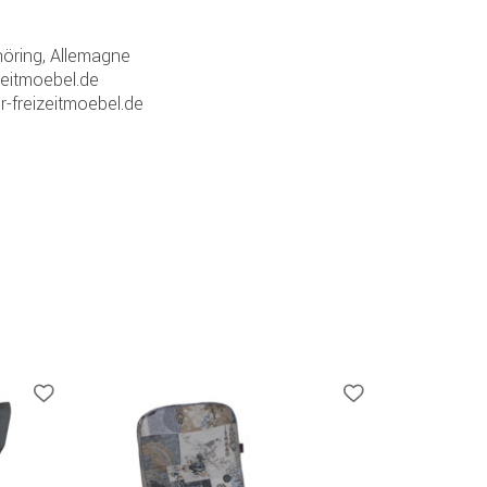
ring, Allemagne
zeitmoebel.de
r-freizeitmoebel.de