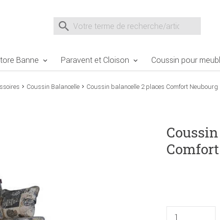
e Sie sind hier
Zur Fußzeile springen
Direkt zum Warenkorb spr
Suche nach
Suche im Shop, nach der Eingabe von 3 Buchst
tore Banne
Paravent et Cloison
Coussin pour meubl
ssoires
Coussin Balancelle
Coussin balancelle 2 places Comfort Neubourg 
Coussin 
Comfort