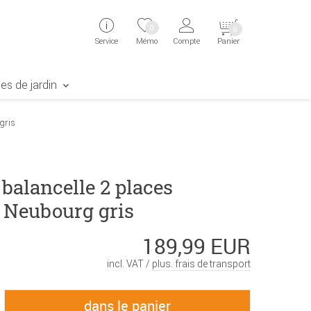
ingen
Direkt zur Registrierung als Kunde springen
Zum Login sp
0
0
Service
Mémo
Compte
Panier
aben erscheint das Suchergebnis
es de jardin
gris
balancelle 2 places
 Neubourg gris
189,99 EUR
incl. VAT /
plus. frais de transport