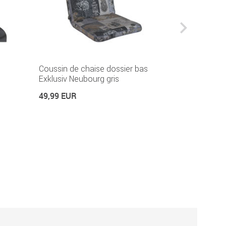
Coussin de chaise dossier bas
Coussin de 
Exklusiv Neubourg gris
Neubourg gr
49,99 EUR
74,99 EUR