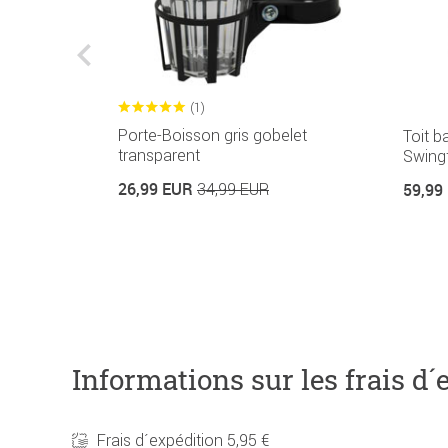
(1)
aces
Porte-Boisson gris gobelet
Toit b
transparent
Swingt
26,99 EUR
34,99 EUR
59,99
Informations sur les frais d´
Frais d´expédition 5,95 €