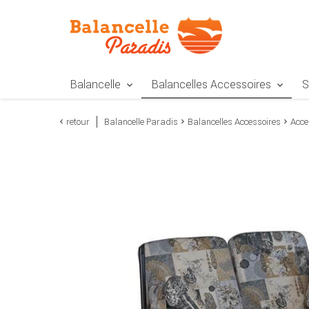
Zur Navigation springen
Zum Inhalt springen
Zur Positionsangab
Balancelle
Balancelles Accessoires
S
retour
Balancelle Paradis
Balancelles Accessoires
Acce