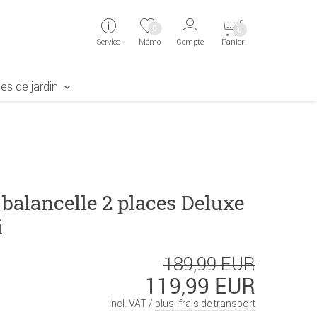
ingen
Direkt zur Registrierung als Kunde springen
Zum Login sp
0
0
Service
Mémo
Compte
Panier
aben erscheint das Suchergebnis
es de jardin
balancelle 2 places Deluxe
i
189,99 EUR
119,99 EUR
incl. VAT /
plus. frais de transport