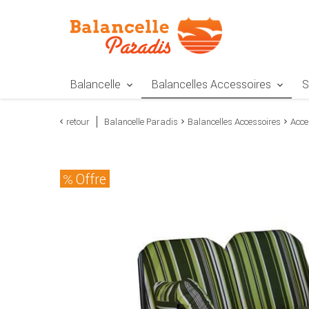
Zur Navigation springen
Zum Inhalt springen
Zur Positionsangab
Balancelle
Balancelles Accessoires
S
retour
Balancelle Paradis
Balancelles Accessoires
Acce
Offre