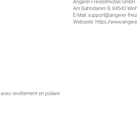
Angerer Freizeitmöbel GmbH
Am Bahndamm 8, 84543 Winhö
E-Mail: support@angerer-frei
Webseite: https://www.angere
avec revêtement en polaire