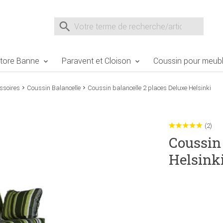
e Sie sind hier
Zur Fußzeile springen
Direkt zum Warenkorb spr
Suche nach
Suche im Shop, nach der Eingabe von 3 Buchst
tore Banne
Paravent et Cloison
Coussin pour meubl
ssoires
Coussin Balancelle
Coussin balancelle 2 places Deluxe Helsinki
(2)
Coussin 
Helsink