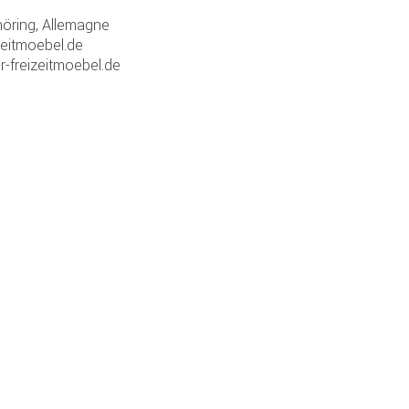
ring, Allemagne
zeitmoebel.de
r-freizeitmoebel.de