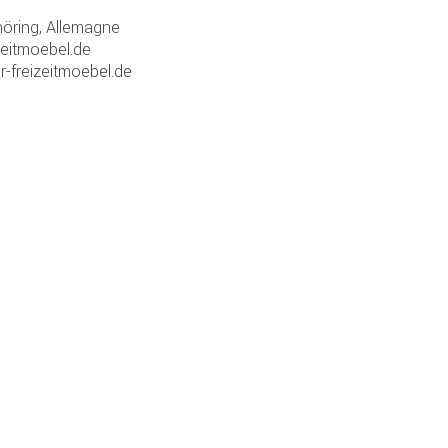
ring, Allemagne
zeitmoebel.de
r-freizeitmoebel.de