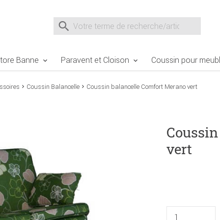
e Sie sind hier
Zur Fußzeile springen
Direkt zum Warenkorb spr
Suche nach
Suche im Shop, nach der Eingabe von 3 Buchst
tore Banne
Paravent et Cloison
Coussin pour meubl
ssoires
Coussin Balancelle
Coussin balancelle Comfort Merano vert
Coussin
vert