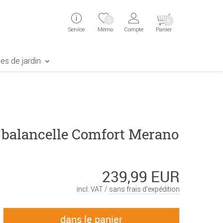
ingen
Direkt zur Registrierung als Kunde springen
Zum Login sp
0
0
Service
Mémo
Compte
Panier
aben erscheint das Suchergebnis
es de jardin
 balancelle Comfort Merano
239,99 EUR
incl. VAT /
sans frais d’expédition