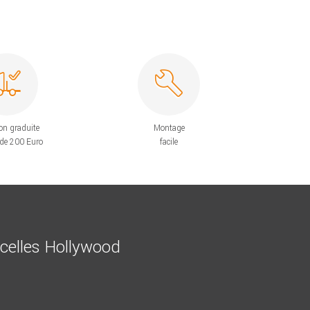
on graduite
Montage
 de 200 Euro
facile
ncelles Hollywood