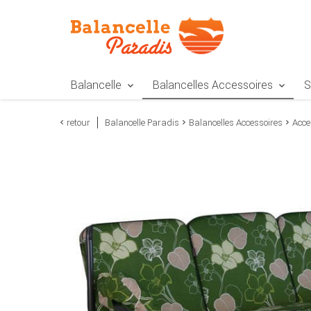
Zur Navigation springen
Zum Inhalt springen
Zur Positionsangab
Balancelle
Balancelles Accessoires
S
retour
Balancelle Paradis
Balancelles Accessoires
Acce