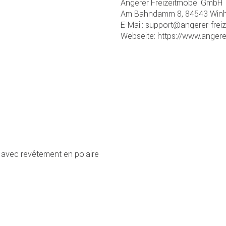
Angerer Freizeitmöbel GmbH
Am Bahndamm 8, 84543 Winhö
E-Mail: support@angerer-frei
Webseite: https://www.angere
avec revêtement en polaire