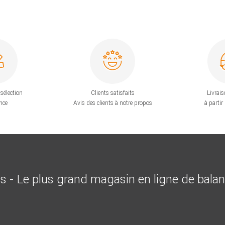
sélection
Clients satisfaits
Livrais
nce
Avis des clients à notre propos
à partir
is - Le plus grand magasin en ligne de bala