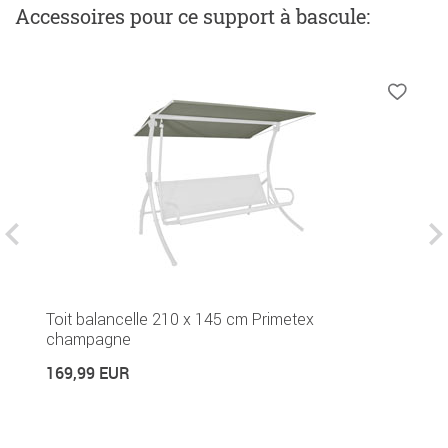
Accessoires
pour ce support à bascule
:
H
Toit balancelle 210 x 145 cm Primetex
champagne
4
169,99 EUR