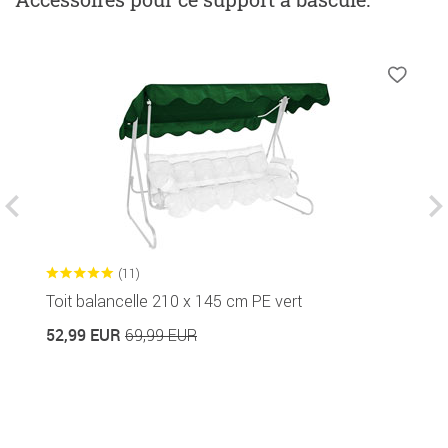
(11)
Toit balancelle 210 x 145 cm PE vert
H
52,99 EUR
4
69,99 EUR