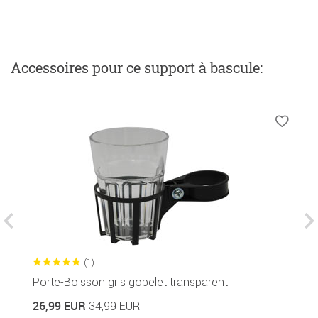
Accessoires
pour ce support à bascule
:
(1)
Porte-Boisson gris gobelet transparent
H
26,99 EUR
8
34,99 EUR