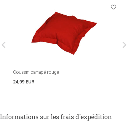
Coussin canapé rouge
C
24,99 EUR
2
Informations sur les frais d´expédition