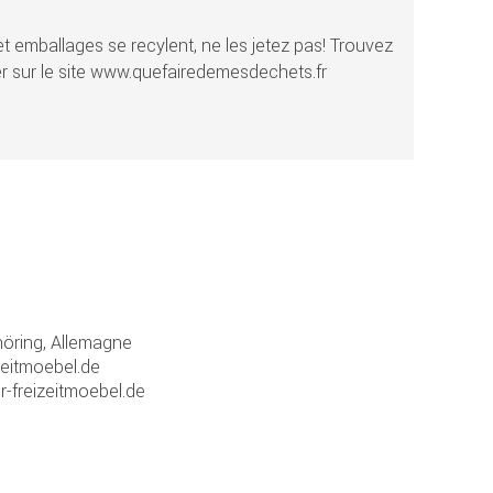
t emballages se recylent, ne les jetez pas! Trouvez
r sur le site www.quefairedemesdechets.fr
ring, Allemagne
zeitmoebel.de
r-freizeitmoebel.de