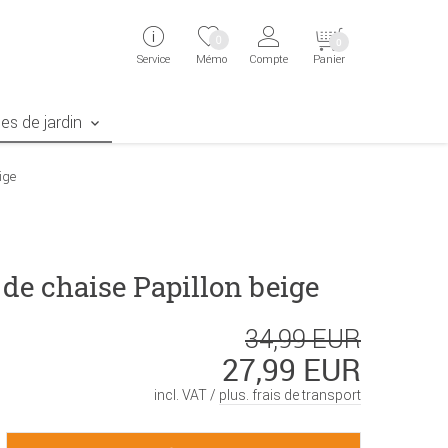
ingen
Direkt zur Registrierung als Kunde springen
Zum Login sp
0
0
Service
Mémo
Compte
Panier
aben erscheint das Suchergebnis
es de jardin
ige
de chaise Papillon beige
34,99 EUR
27,99 EUR
incl. VAT /
plus. frais de transport