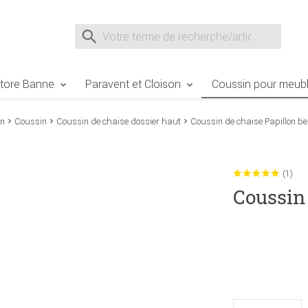
e Sie sind hier
Zur Fußzeile springen
Direkt zum Warenkorb spr
Suche nach
Suche im Shop, nach der Eingabe von 3 Buchst
tore Banne
Paravent et Cloison
Coussin pour meubl
in
Coussin
Coussin de chaise dossier haut
Coussin de chaise Papillon be
(1)
Coussin 