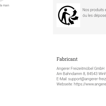
 la main
Nos produits e
óu les dépose
Fabricant
Angerer Freizeitmöbel GmbH
Am Bahndamm 8, 84543 Winhö
E-Mail: support@angerer-frei
Webseite: https://www.angere