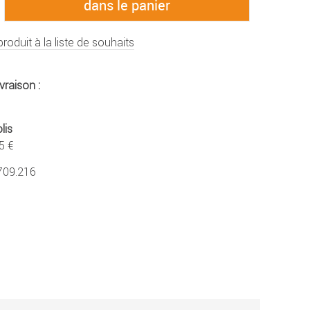
produit à la liste de souhaits
vraison :
lis
5 €
709.216