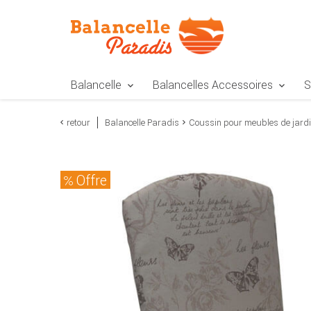
Zur Navigation springen
Zum Inhalt springen
Zur Positionsangab
Balancelle
Balancelles Accessoires
S
retour
Balancelle Paradis
Coussin pour meubles de jard
Offre