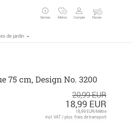
ingen
Direkt zur Registrierung als Kunde springen
Zum Login sp
0
0
Service
Mémo
Compte
Panier
aben erscheint das Suchergebnis
es de jardin
ue 75 cm, Design No. 3200
20,99 EUR
18,99 EUR
18,99 EUR/Mètre
incl. VAT /
plus. frais de transport