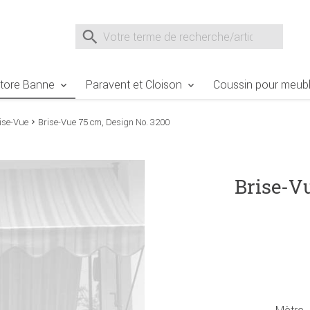
e Sie sind hier
Zur Fußzeile springen
Direkt zum Warenkorb spr
Suche nach
Suche im Shop, nach der Eingabe von 3 Buchst
tore Banne
Paravent et Cloison
Coussin pour meubl
ise-Vue
Brise-Vue 75 cm, Design No. 3200
Brise-V
Mètre