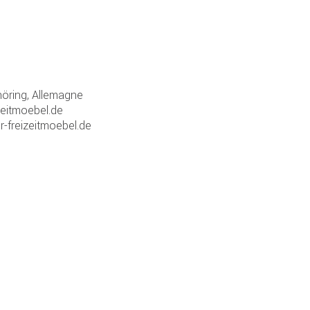
ring, Allemagne
zeitmoebel.de
r-freizeitmoebel.de