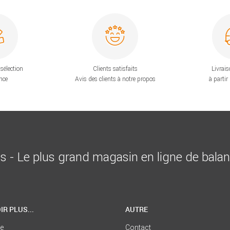
sélection
Clients satisfaits
Livrais
nce
Avis des clients à notre propos
à partir
is - Le plus grand magasin en ligne de bala
IR PLUS...
AUTRE
se
Contact