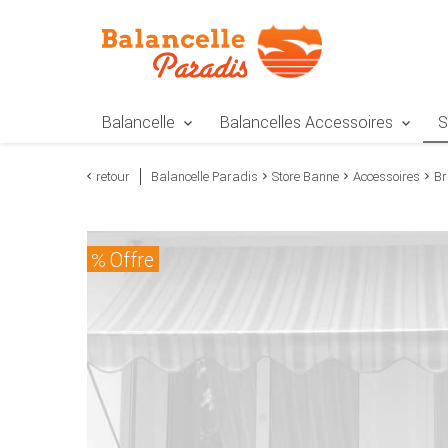
Zur Navigation springen
Zum Inhalt springen
Zur Positionsangab
Balancelle
Balancelles Accessoires
S
retour
Balancelle Paradis
Store Banne
Accessoires
Br
Offre