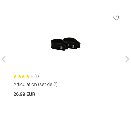
(1)
Articulation (set de 2)
T
Di
26,99 EUR
6