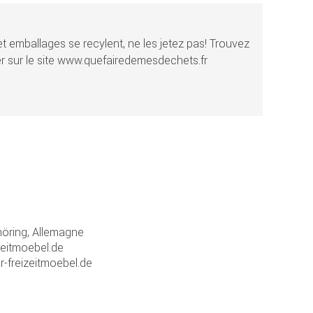
t emballages se recylent, ne les jetez pas! Trouvez
r sur le site www.quefairedemesdechets.fr
ring, Allemagne
zeitmoebel.de
r-freizeitmoebel.de