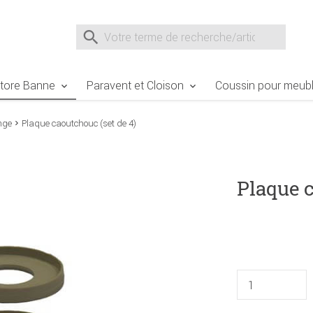
e Sie sind hier
Zur Fußzeile springen
Direkt zum Warenkorb spr
Suche nach
Suche im Shop, nach der Eingabe von 3 Buchst
tore Banne
Paravent et Cloison
Coussin pour meubl
nge
Plaque caoutchouc (set de 4)
Plaque c