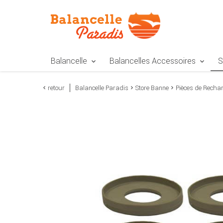
Zur Navigation springen
Zum Inhalt springen
Zur Positionsangab
Balancelle
Balancelles Accessoires
S
retour
Balancelle Paradis
Store Banne
Pièces de Recha