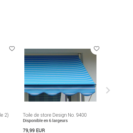
de 2)
Toile de store Design No. 9400
Douille de d
Disponible en 6 largeurs
Disponible en
79,99 EUR
26,99 EUR