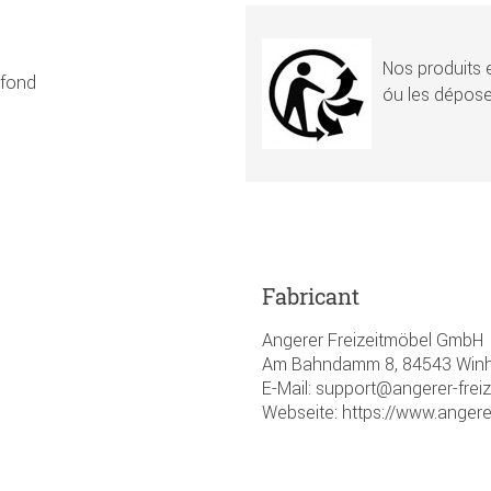
Nos produits e
afond
óu les dépose
Fabricant
Angerer Freizeitmöbel GmbH
Am Bahndamm 8, 84543 Winhö
E-Mail: support@angerer-frei
Webseite: https://www.angere