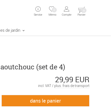
ingen
Direkt zur Registrierung als Kunde springen
Zum Login sp
0
0
Service
Mémo
Compte
Panier
aben erscheint das Suchergebnis
es de jardin
aoutchouc (set de 4)
29,99 EUR
incl. VAT /
plus. frais de transport