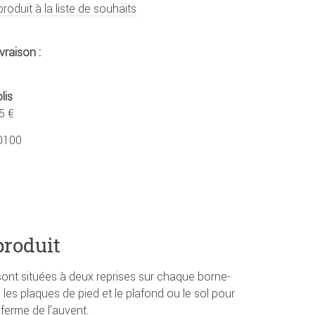
produit à la liste de souhaits
vraison :
lis
5 €
0100
produit
nt situées à deux reprises sur chaque borne-
e les plaques de pied et le plafond ou le sol pour
 ferme de l'auvent.