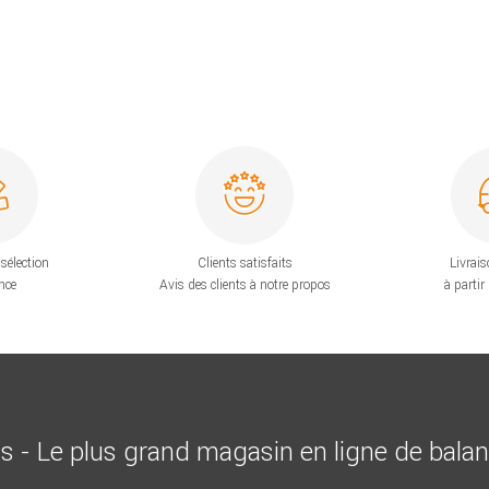
sélection
Clients satisfaits
Livrais
nce
Avis des clients à notre propos
à partir
is - Le plus grand magasin en ligne de bala