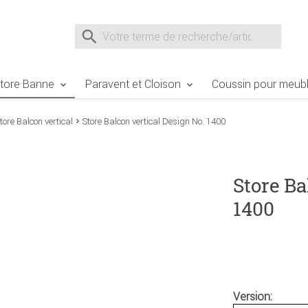
e Sie sind hier
Zur Fußzeile springen
Direkt zum Warenkorb spr
Suche nach
Suche im Shop, nach der Eingabe von 3 Buchst
tore Banne
Paravent et Cloison
Coussin pour meubl
tore Balcon vertical
Store Balcon vertical Design No. 1400
Store Ba
1400
Version: