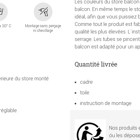
Les couleurs du store balcon
balcon. En même temps le stor
idéal, afin que vous puissiez 
Comme tout le produit est fa
à 30° C
Montage sans perçage
ni chevillage
qualité les plus élevées. L´i
serrage. Les tubes se pincent 
balcon est adapté pour un a
Quantité livrée
érieure du store monté
cadre
toile
instruction de montage
réglable
Nos produits e
óu les dépose