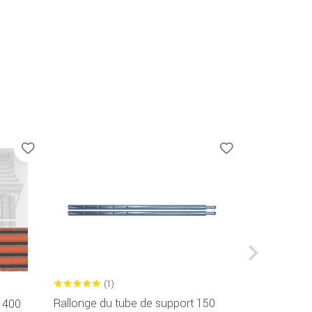
(1)
(1
Rallonge du tube de support 150
Paravent en
 1400