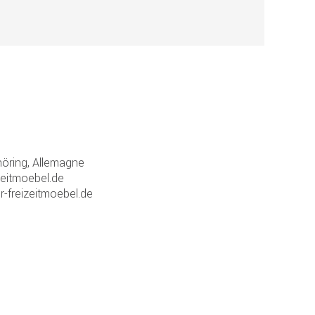
ring, Allemagne
zeitmoebel.de
r-freizeitmoebel.de