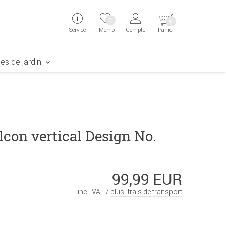
ingen
Direkt zur Registrierung als Kunde springen
Zum Login sp
0
0
Service
Mémo
Compte
Panier
aben erscheint das Suchergebnis
es de jardin
lcon vertical Design No.
99,99 EUR
incl. VAT /
plus. frais de transport