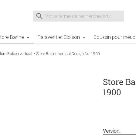
e Sie sind hier
Zur Fußzeile springen
Direkt zum Warenkorb spr
Suche nach
Suche im Shop, nach der Eingabe von 3 Buchst
tore Banne
Paravent et Cloison
Coussin pour meubl
tore Balcon vertical
Store Balcon vertical Design No. 1900
Store Ba
1900
Version: