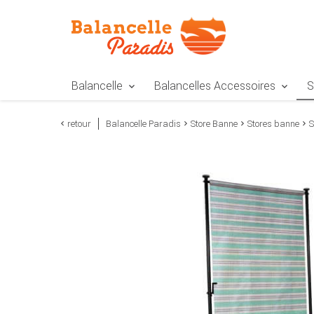
Zur Navigation springen
Zum Inhalt springen
Zur Positionsangab
Balancelle
Balancelles Accessoires
S
retour
Balancelle Paradis
Store Banne
Stores banne
S