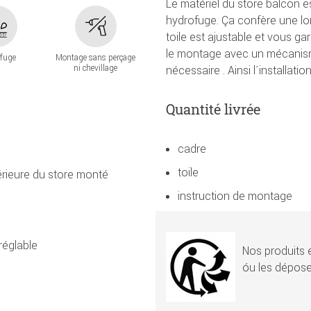
Le matériel du store balcon est
hydrofuge. Ça confère une lo
toile est ajustable et vous ga
le montage avec un mécanism
fuge
Montage sans perçage
ni chevillage
nécessaire . Ainsi l´installat
Quantité livrée
cadre
toile
érieure du store monté
instruction de montage
réglable
Nos produits e
óu les dépose