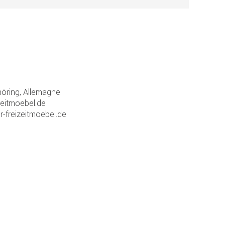
ring, Allemagne
zeitmoebel.de
r-freizeitmoebel.de