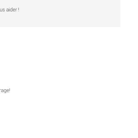
s aider !
rage!