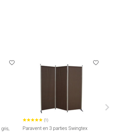
(1)
Paravent en 3 parties Swingtex
gris,
Brise-Vue 9