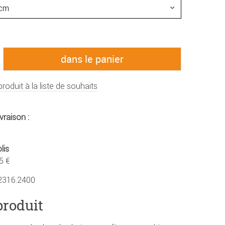
produit à la liste de souhaits
vraison :
lis
5 €
2316.2400
produit