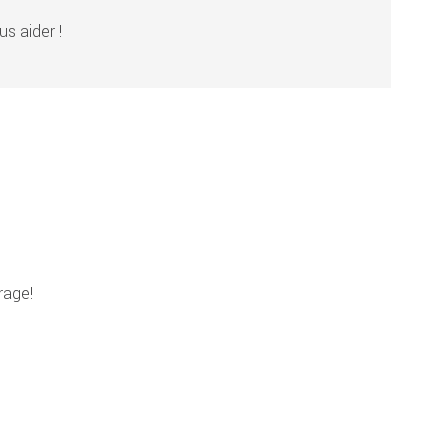
s aider !
rage!