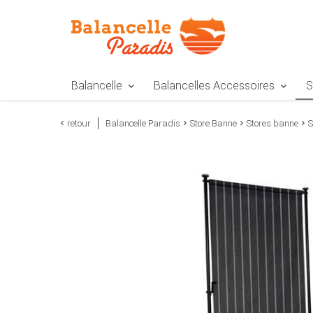
Zur Navigation springen
Zum Inhalt springen
Zur Positionsangab
Balancelle
Balancelles Accessoires
S
retour
Balancelle Paradis
Store Banne
Stores banne
S