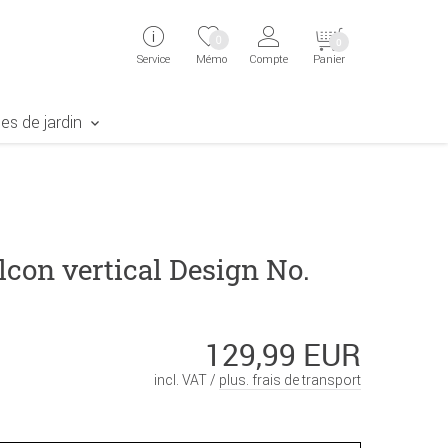
ingen
Direkt zur Registrierung als Kunde springen
Zum Login sp
0
0
Service
Mémo
Compte
Panier
aben erscheint das Suchergebnis
es de jardin
lcon vertical Design No.
129,99 EUR
incl. VAT /
plus. frais de transport