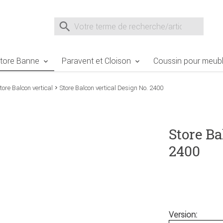
e Sie sind hier
Zur Fußzeile springen
Direkt zum Warenkorb spr
Suche nach
Suche im Shop, nach der Eingabe von 3 Buchst
tore Banne
Paravent et Cloison
Coussin pour meubl
tore Balcon vertical
Store Balcon vertical Design No. 2400
Store Ba
2400
Version: