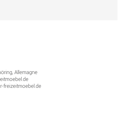
ring, Allemagne
zeitmoebel.de
r-freizeitmoebel.de