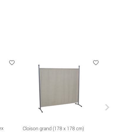
ex
Cloison grand (178 x 178 cm)
Brise-Vue 7