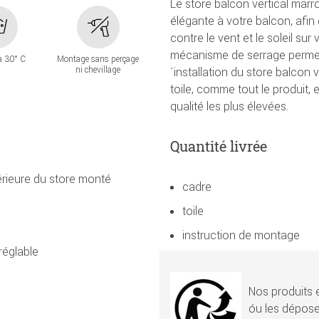
Le store balcon vertical ma
élégante à votre balcon, afin
contre le vent et le soleil su
mécanisme de serrage permet 
à 30° C
Montage sans perçage
ni chevillage
´installation du store balcon 
toile, comme tout le produit,
qualité les plus élevées.
Quantité livrée
érieure du store monté
cadre
toile
instruction de montage
réglable
Nos produits e
óu les dépose