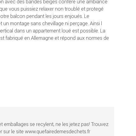
rron avec des bandes beiges confère une ambiance
 que vous puissiez relaxer non troublé et protegé
r votre balcon pendant les jours enjoués. Le
un montage sans chevillage ni perçage. Ainsi l
vertical dans un appartement loué est possible. La
 est fabriqué en Allemagne et répond aux normes de
t emballages se recylent, ne les jetez pas! Trouvez
r sur le site www.quefairedemesdechets.fr