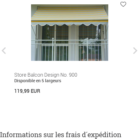
Store Balcon Design No. 900
B
Disponible en 5 largeurs
2
119,99 EUR
24
Informations sur les frais d´expédition