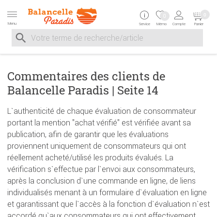
Zur Navigation springen
Zum Inhalt springen
Zur Positionsangab
0
0
Menu
Service
Mémo
Compte
Panier
Suche nach
Suche im Shop, nach der Eingabe von 3 Buchstaben ersche
Commentaires des clients de
Balancelle Paradis | Seite 14
L`authenticité de chaque évaluation de consommateur
portant la mention "achat vérifié" est vérifiée avant sa
publication, afin de garantir que les évaluations
proviennent uniquement de consommateurs qui ont
réellement acheté/utilisé les produits évalués. La
vérification s`effectue par l`envoi aux consommateurs,
après la conclusion d`une commande en ligne, de liens
individualisés menant à un formulaire d`évaluation en ligne
et garantissant que l`accès à la fonction d`évaluation n`est
accordé qu`aux consommateurs qui ont effectivement