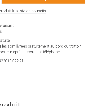
produit à la liste de souhaits
vraison :
rs
ratuite
lles sont livrées gratuitement au bord du trottoir
sporteur après accord par téléphone.
422010.022.21
produit