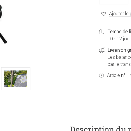
Ajouter le 
Temps de li
10 - 12 jou
Livraison g
Les balance
par le tran
Article n°. :
Description du 