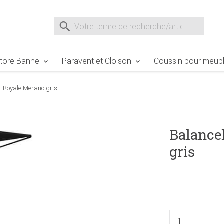
e Sie sind hier
Zur Fußzeile springen
Direkt zum Warenkorb spr
Suche nach
Suche im Shop, nach der Eingabe von 3 Buchst
tore Banne
Paravent et Cloison
Coussin pour meubl
r Royale Merano gris
Balancel
gris