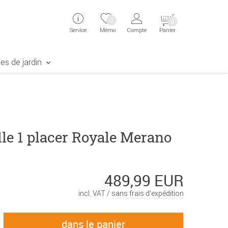
ingen
Direkt zur Registrierung als Kunde springen
Zum Login sp
0
0
Service
Mémo
Compte
Panier
aben erscheint das Suchergebnis
es de jardin
le 1 placer Royale Merano
489,99 EUR
incl. VAT /
sans frais d’expédition