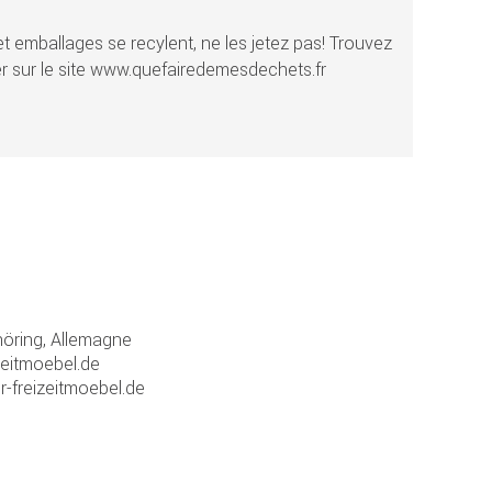
t emballages se recylent, ne les jetez pas! Trouvez
r sur le site www.quefairedemesdechets.fr
ring, Allemagne
zeitmoebel.de
r-freizeitmoebel.de