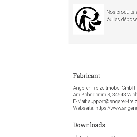
Nos produits e
óu les dépose
Fabricant
Angerer Freizeitmöbel GmbH
Am Bahndamm 8, 84543 Winhö
E-Mail: support@angerer-frei
Webseite: https://www.angere
Downloads