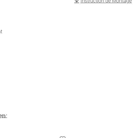
Instruction de Montage
t
en
: