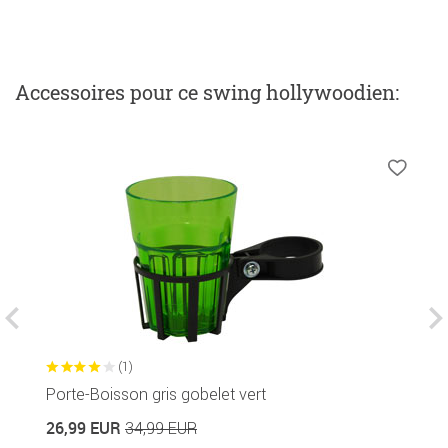
Accessoires
pour ce swing hollywoodien
:
(1)
Porte-Boisson gris gobelet vert
C
26,99 EUR
34,99 EUR
4