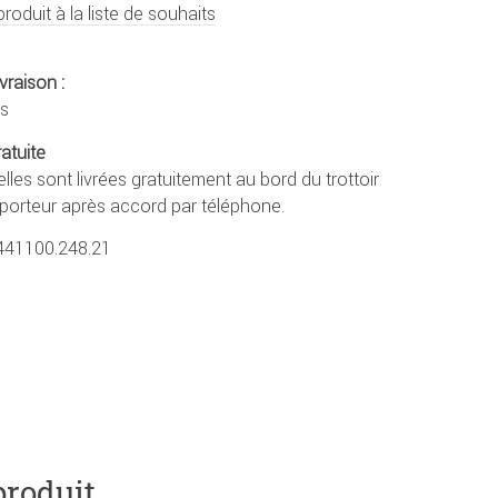
produit à la liste de souhaits
vraison :
rs
ratuite
lles sont livrées gratuitement au bord du trottoir
sporteur après accord par téléphone.
441100.248.21
produit