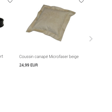
rt
Coussin canapé Microfaser beige
Coussin ca
24,99 EUR
24,99 EUR