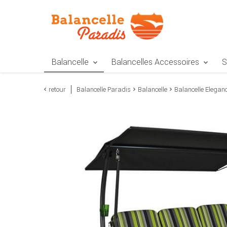
Zur Navigation springen
Zum Inhalt springen
Zur Positionsangab
Balancelle
Balancelles Accessoires
S
retour
Balancelle Paradis
Balancelle
Balancelle Elegan