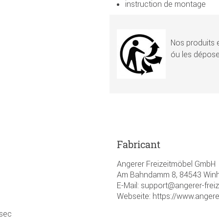
instruction de montage
Nos produits e
óu les dépose
Fabricant
Angerer Freizeitmöbel GmbH
Am Bahndamm 8, 84543 Winhö
E-Mail: support@angerer-frei
Webseite: https://www.angere
 sec