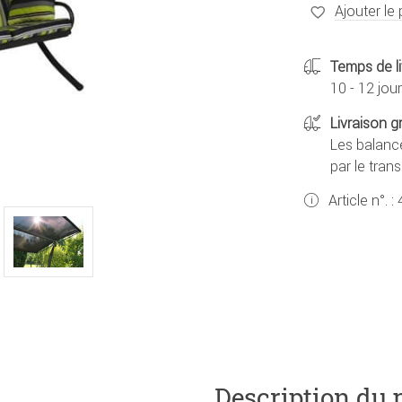
Ajouter le 
Temps de li
10 - 12 jou
Livraison g
Les balance
par le tran
Article n°. :
Description du 