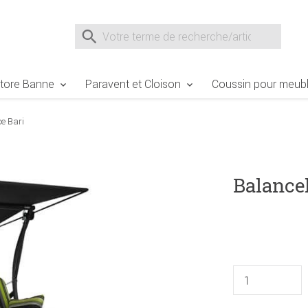
e Sie sind hier
Zur Fußzeile springen
Direkt zum Warenkorb spr
Suche nach
Suche im Shop, nach der Eingabe von 3 Buchst
tore Banne
Paravent et Cloison
Coussin pour meubl
ce Bari
Balancel