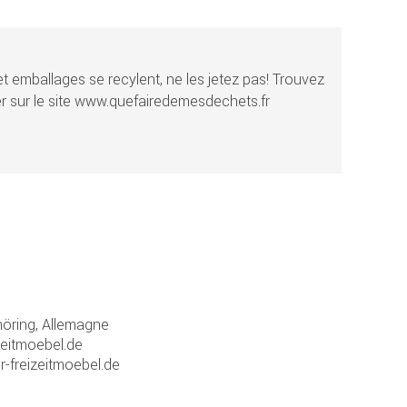
t emballages se recylent, ne les jetez pas! Trouvez
r sur le site www.quefairedemesdechets.fr
ring, Allemagne
zeitmoebel.de
r-freizeitmoebel.de