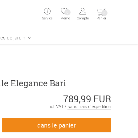
ingen
Direkt zur Registrierung als Kunde springen
Zum Login sp
0
0
Service
Mémo
Compte
Panier
aben erscheint das Suchergebnis
es de jardin
le Elegance Bari
789,99 EUR
incl. VAT /
sans frais d’expédition