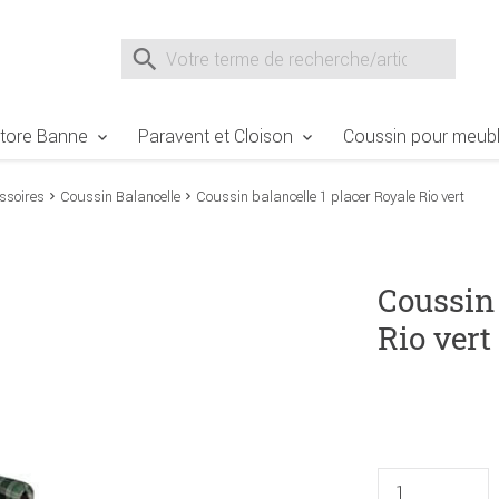
e Sie sind hier
Zur Fußzeile springen
Direkt zum Warenkorb spr
Suche nach
Suche im Shop, nach der Eingabe von 3 Buchst
tore Banne
Paravent et Cloison
Coussin pour meubl
ssoires
Coussin Balancelle
Coussin balancelle 1 placer Royale Rio vert
Coussin 
Rio vert