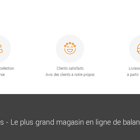
sélection
Clients satisfaits
Livrais
nce
Avis des clients à notre propos
à partir
is - Le plus grand magasin en ligne de bala