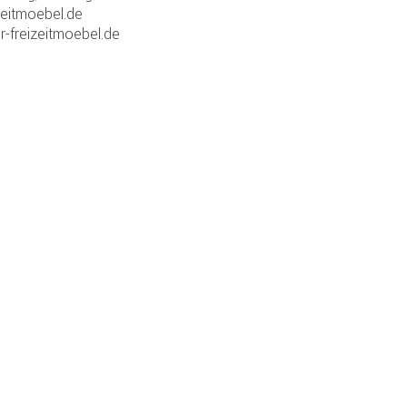
zeitmoebel.de
r-freizeitmoebel.de