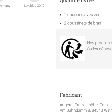
Quantité livrée
Germany
Lavable à 30° C
1 coussins avec zip
2 coussinets de bras
Nos produits e
óu les dépose
Fabricant
Angerer Freizeitmöbel GmbH
Am Bahndamm 8, 84543 Winhö