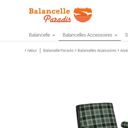
Zur Navigation springen
Zum Inhalt springen
Zur Positionsangab
Balancelle
Balancelles Accessoires
S
retour
Balancelle Paradis
Balancelles Accessoires
Acce