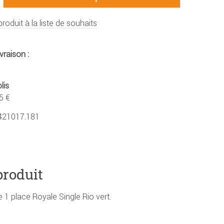
produit à la liste de souhaits
vraison :
lis
5 €
421017.181
produit
 1 place Royale Single Rio vert.