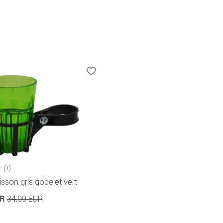
(1)
sson gris gobelet vert
UR
34,99 EUR