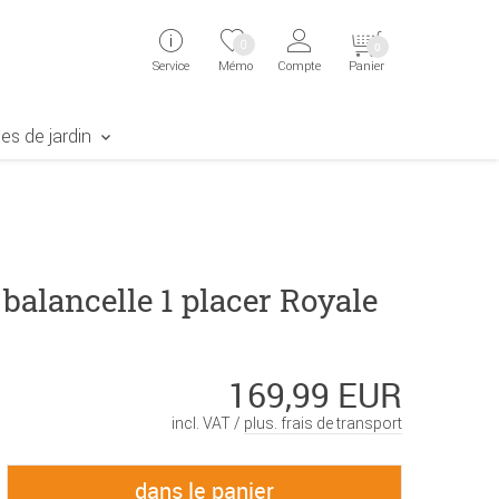
ingen
Direkt zur Registrierung als Kunde springen
Zum Login sp
0
0
Service
Mémo
Compte
Panier
aben erscheint das Suchergebnis
es de jardin
balancelle 1 placer Royale
169,99 EUR
incl. VAT /
plus. frais de transport