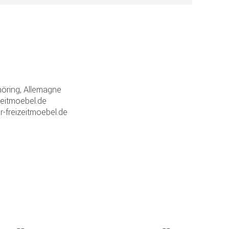
ring, Allemagne
zeitmoebel.de
r-freizeitmoebel.de