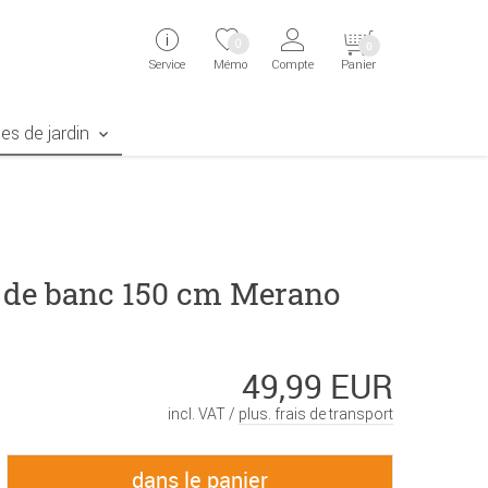
ingen
Direkt zur Registrierung als Kunde springen
Zum Login sp
0
0
Service
Mémo
Compte
Panier
aben erscheint das Suchergebnis
es de jardin
 de banc 150 cm Merano
49,99 EUR
incl. VAT /
plus. frais de transport