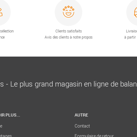
sélection
Clients satisfaits
Livrais
nce
Avis des clients à notre propos
à partir
is - Le plus grand magasin en ligne de bala
IR PLUS...
AUTRE
se
Contact
ntages
Formulaire de retour