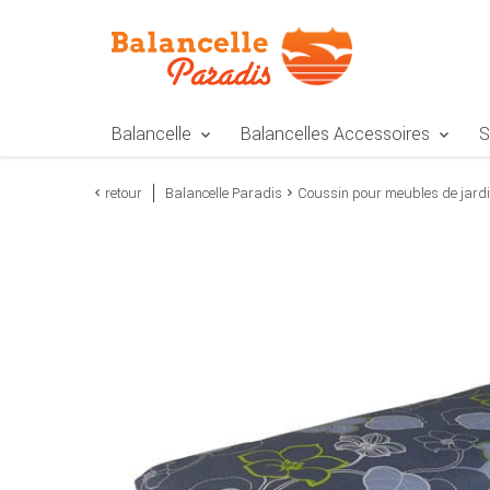
Zur Navigation springen
Zum Inhalt springen
Zur Positionsangab
Balancelle
Balancelles Accessoires
S
retour
Balancelle Paradis
Coussin pour meubles de jard