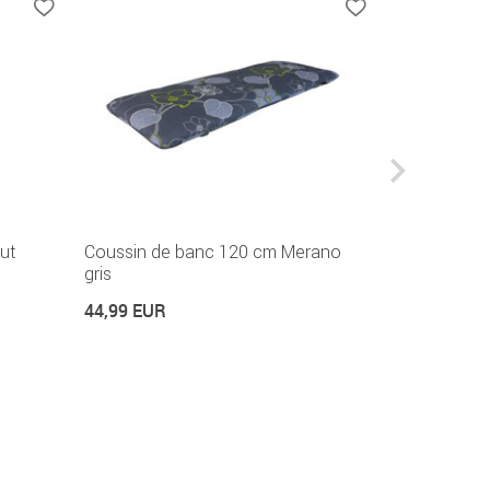
ut
Coussin de banc 120 cm Merano
Coussin can
gris
24,99 EUR
44,99 EUR