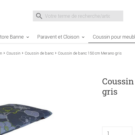
e Sie sind hier
Zur Fußzeile springen
Direkt zum Warenkorb spr
Suche nach
Suche im Shop, nach der Eingabe von 3 Buchst
tore Banne
Paravent et Cloison
Coussin pour meubl
in
Coussin
Coussin de banc
Coussin de banc 150 cm Merano gris
Coussin
gris