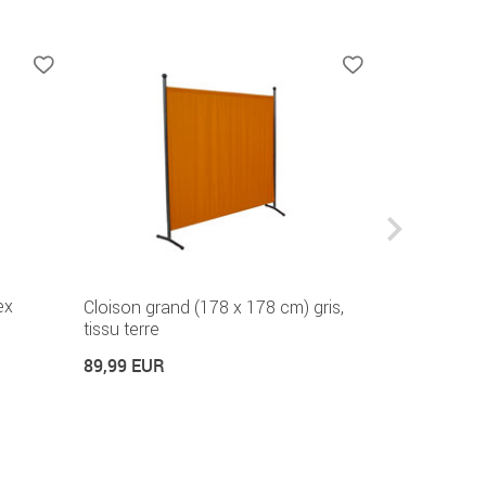
ex
Cloison grand (178 x 178 cm) gris,
Store Balcon
tissu terre
Polyacryliq
Disponible en
89,99 EUR
129,99 EUR