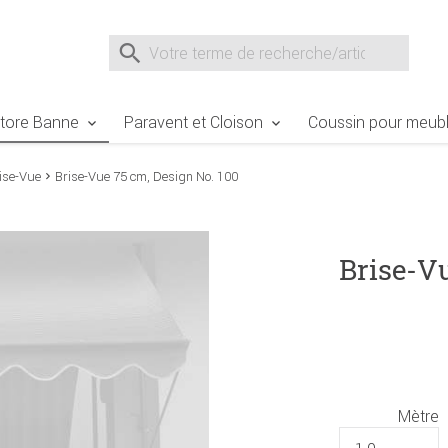
e Sie sind hier
Zur Fußzeile springen
Direkt zum Warenkorb spr
Suche nach
Suche im Shop, nach der Eingabe von 3 Buchst
tore Banne
Paravent et Cloison
Coussin pour meubl
ise-Vue
Brise-Vue 75 cm, Design No. 100
Brise-Vu
Mètre