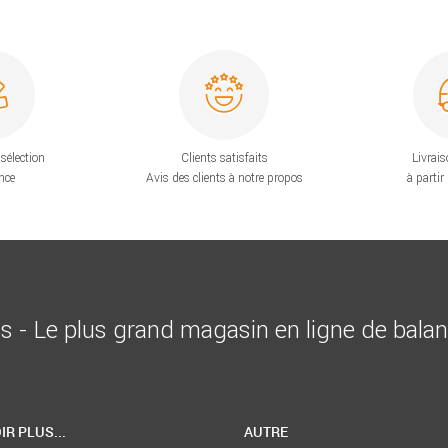
sélection
Clients satisfaits
Livrais
nce
Avis des clients à notre propos
à partir
is - Le plus grand magasin en ligne de bala
IR PLUS...
AUTRE