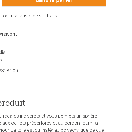
produit à la liste de souhaits
vraison :
lis
5 €
3318.100
produit
s regards indiscrets et vous permets un sphère
 aux oeillets préperforés et au cordon fourni la
our. La toile est du matériau polyacrylique ce que