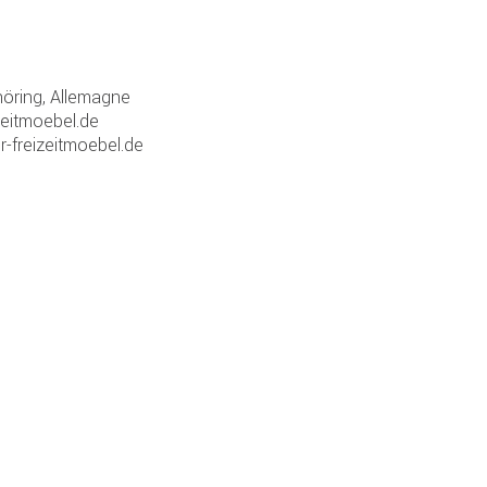
ring, Allemagne
zeitmoebel.de
r-freizeitmoebel.de