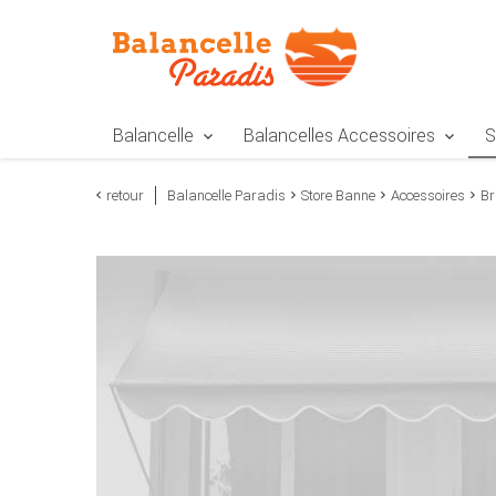
Zur Navigation springen
Zum Inhalt springen
Zur Positionsangab
Balancelle
Balancelles Accessoires
S
retour
Balancelle Paradis
Store Banne
Accessoires
Br