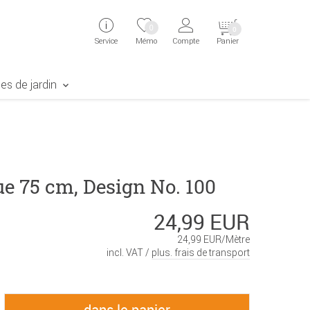
ingen
Direkt zur Registrierung als Kunde springen
Zum Login sp
0
0
Service
Mémo
Compte
Panier
aben erscheint das Suchergebnis
es de jardin
e 75 cm, Design No. 100
24,99 EUR
24,99 EUR/Mètre
incl. VAT /
plus. frais de transport