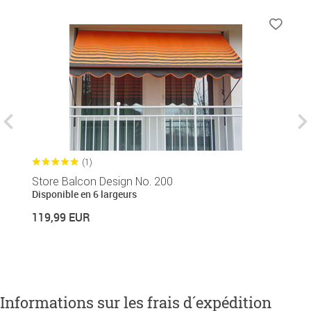
(1)
Store Balcon Design No. 200
S
Disponible en 6 largeurs
Di
119,99 EUR
1
Informations sur les frais d´expédition