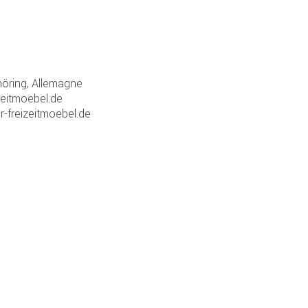
ring, Allemagne
zeitmoebel.de
r-freizeitmoebel.de