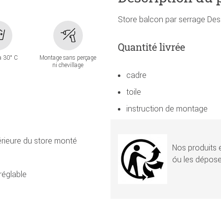
Store balcon par serrage Des
Quantité livrée
à 30° C
Montage sans perçage
ni chevillage
cadre
toile
instruction de montage
érieure du store monté
Nos produits e
óu les dépose
réglable