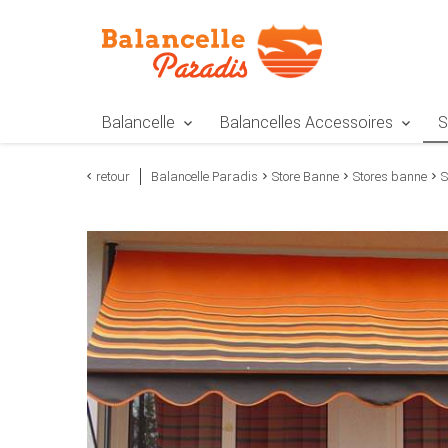
Zur Navigation springen
Zum Inhalt springen
Zur Positionsangab
Balancelle
Balancelles Accessoires
S
retour
Balancelle Paradis
Store Banne
Stores banne
S