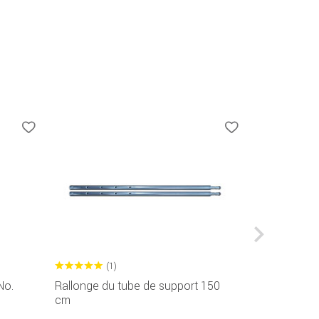
(1)
No.
Rallonge du tube de support 150
Poids contr
cm
24,99 EUR