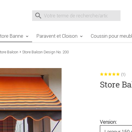
e Sie sind hier
Zur Fußzeile springen
Direkt zum Warenkorb spr
Suche nach
Suche im Shop, nach der Eingabe von 3 Buchst
tore Banne
Paravent et Cloison
Coussin pour meubl
tore Balcon
Store Balcon Design No. 200
(1)
Store Ba
Version: