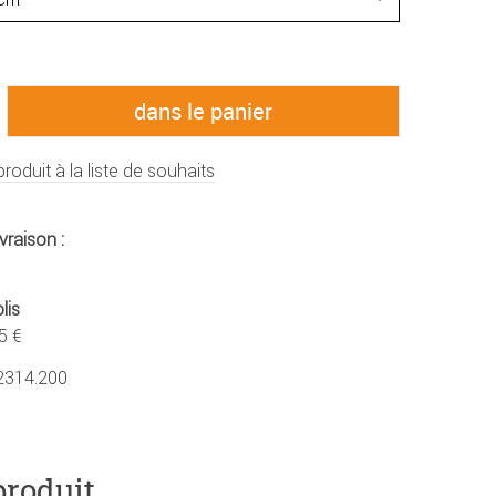
produit à la liste de souhaits
vraison :
lis
5 €
2314.200
produit