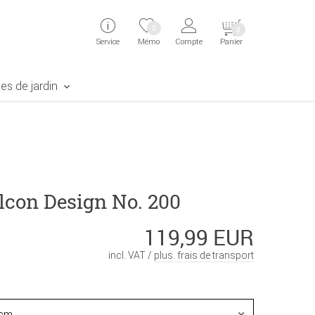
ingen
Direkt zur Registrierung als Kunde springen
Zum Login sp
0
0
Service
Mémo
Compte
Panier
aben erscheint das Suchergebnis
es de jardin
lcon Design No. 200
119,99 EUR
incl. VAT /
plus. frais de transport