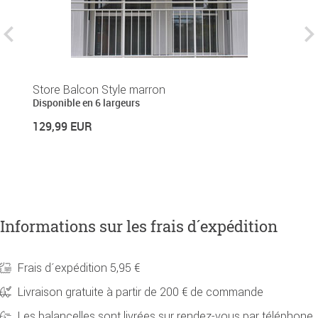
Store Balcon Style marron
S
Disponible en 6 largeurs
Di
129,99 EUR
1
Informations sur les frais d´expédition
Frais d´expédition 5,95 €
Livraison gratuite à partir de 200 € de commande
Les balancelles sont livrées sur rendez-vous par téléphone