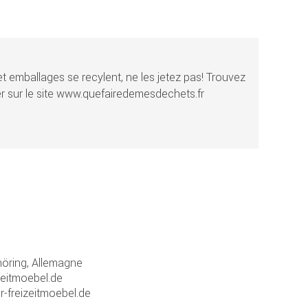
t emballages se recylent, ne les jetez pas! Trouvez
r sur le site www.quefairedemesdechets.fr
ring, Allemagne
zeitmoebel.de
r-freizeitmoebel.de