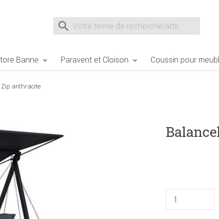
e Sie sind hier
Zur Fußzeile springen
Direkt zum Warenkorb spr
Suche nach
Suche im Shop, nach der Eingabe von 3 Buchst
tore Banne
Paravent et Cloison
Coussin pour meubl
 Zip anthracite
Balancel