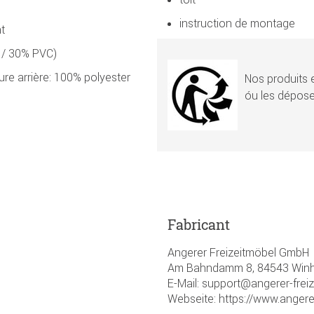
instruction de montage
t
T / 30% PVC)
ture arrière: 100% polyester
Nos produits e
óu les dépose
Fabricant
Angerer Freizeitmöbel GmbH
Am Bahndamm 8, 84543 Winhö
E-Mail: support@angerer-frei
Webseite: https://www.angere