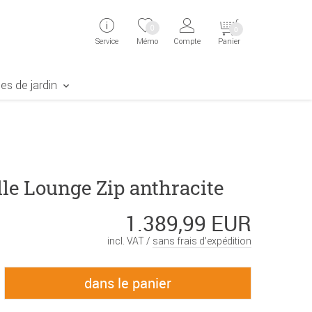
ingen
Direkt zur Registrierung als Kunde springen
Zum Login sp
0
0
Service
Mémo
Compte
Panier
aben erscheint das Suchergebnis
es de jardin
le Lounge Zip anthracite
1.389,99 EUR
incl. VAT /
sans frais d’expédition