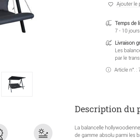
Ajouter le 
Temps de li
7 - 10 jours
Livraison g
Les balance
par le tran
Article n°. :
Description du 
La balancelle hollywoodienne
de gamme absolu parmi les ba