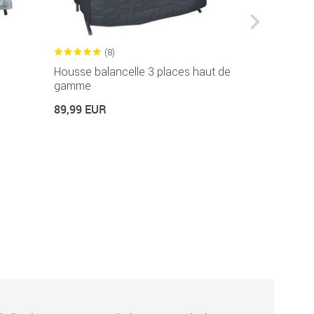
(8)
(5
Housse balancelle 3 places haut de
Housse bala
gamme
rectangulair
89,99 EUR
79,99 EUR