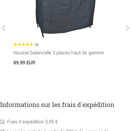
(8)
Housse balancelle 3 places haut de gamme
P
u
89,99 EUR
2
Informations sur les frais d´expédition
Frais d´expédition 5,95 €